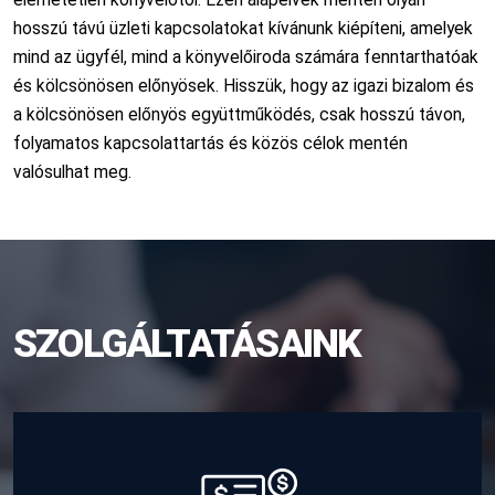
elérhetetlen könyvelőtől. Ezen alapelvek mentén olyan
hosszú távú üzleti kapcsolatokat kívánunk kiépíteni, amelyek
mind az ügyfél, mind a könyvelőiroda számára fenntarthatóak
és kölcsönösen előnyösek. Hisszük, hogy az igazi bizalom és
a kölcsönösen előnyös együttműködés, csak hosszú távon,
folyamatos kapcsolattartás és közös célok mentén
valósulhat meg.
SZOLGÁLTATÁSAINK