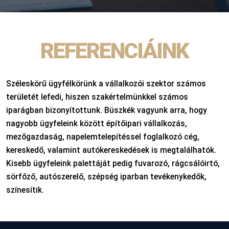
REFERENCIÁINK
Széleskörű ügyfélkörünk a vállalkozói szektor számos
területét lefedi, hiszen szakértelmünkkel számos
iparágban bizonyítottunk. Büszkék vagyunk arra, hogy
nagyobb ügyfeleink között építőipari vállalkozás,
mezőgazdaság, napelemtelepítéssel foglalkozó cég,
kereskedő, valamint autókereskedések is megtalálhatók.
Kisebb ügyfeleink palettáját pedig fuvarozó, rágcsálóirtó,
sörfőző, autószerelő, szépség iparban tevékenykedők,
színesítik.