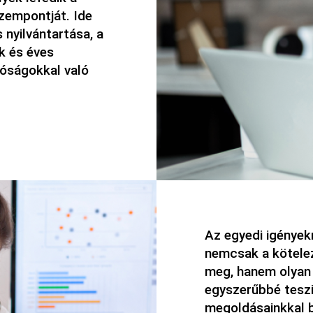
zempontját. Ide
nyilvántartása, a
k és éves
tóságokkal való
Az egyedi igények
nemcsak a kötelez
meg, hanem olyan 
egyszerűbbé teszi 
megoldásainkkal bi