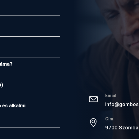
záma?
ő)
Email
info@gombos
 és alkalmi
Cím
9700 Szombath