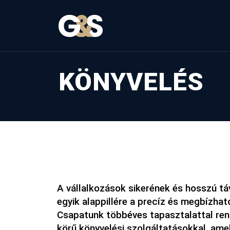
KÖNYVELÉS
A vállalkozások sikerének és hosszú tá
egyik alappillére a precíz és megbízhat
Csapatunk többéves tapasztalattal rend
körű könyvelési szolgáltatásokkal, amel