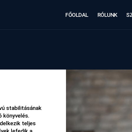
FŐOLDAL
RÓLUNK
S
vú stabilitásának
ó könyvelés.
elkezik teljes
yek lefedik a