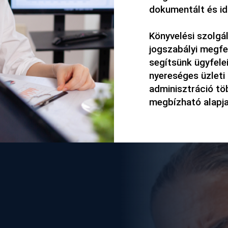
dokumentált és id
Könyvelési szolgál
jogszabályi megfel
segítsünk ügyfele
nyereséges üzleti 
adminisztráció tö
megbízható alapja